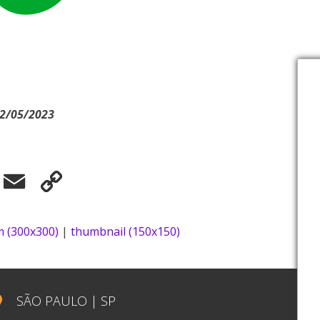
22/05/2023
elegram
Email
Copy
Link
 (300x300)
|
thumbnail (150x150)
SÃO PAULO | SP