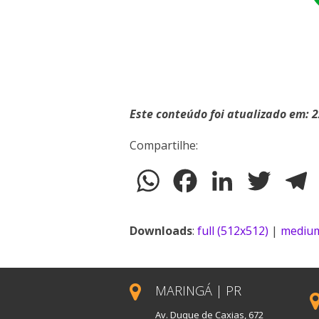
Este conteúdo foi atualizado em: 
Compartilhe:
WhatsApp
Facebook
LinkedIn
Twitter
T
Downloads
:
full (512x512)
|
medium
MARINGÁ | PR
Av. Duque de Caxias, 672