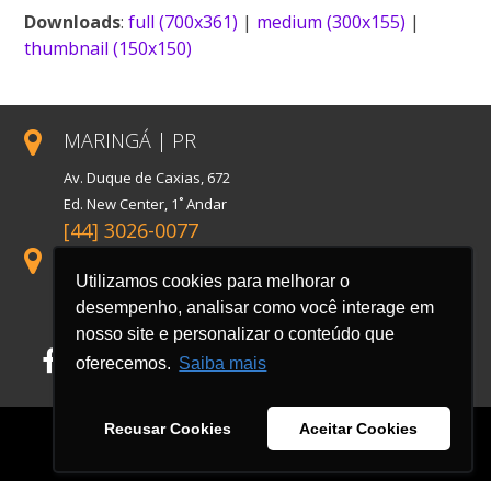
Downloads
:
full (700x361)
|
medium (300x155)
|
thumbnail (150x150)
MARINGÁ | PR
Av. Duque de Caxias, 672
Ed. New Center, 1˚ Andar
[44] 3026-0077
SÃO PAULO | SP
Utilizamos cookies para melhorar o
Rua Florida, 1738, Conj. 121
desempenho, analisar como você interage em
Cidade Monções
nosso site e personalizar o conteúdo que
Facebook
LinkedIn
Instagram
oferecemos.
Saiba mais
Recusar Cookies
Aceitar Cookies