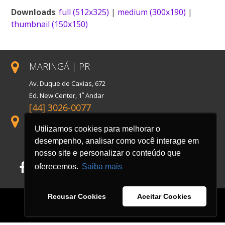
Downloads
:
full (512x325)
|
medium (300x190)
|
thumbnail (150x150)
MARINGÁ | PR
Av. Duque de Caxias, 672
Ed. New Center, 1˚ Andar
[44] 3026-0077
SÃO PAULO | SP
Utilizamos cookies para melhorar o
Rua Florida, 1738, Conj. 121
desempenho, analisar como você interage em
Cidade Monções
nosso site e personalizar o conteúdo que
oferecemos.
Saiba mais
Facebook
LinkedIn
Instagram
Recusar Cookies
Aceitar Cookies