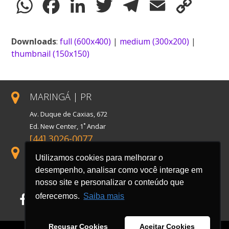
WhatsApp
Facebook
LinkedIn
Twitter
Telegram
Email
Copy
Link
Downloads
:
full (600x400)
|
medium (300x200)
|
thumbnail (150x150)
MARINGÁ | PR
Av. Duque de Caxias, 672
Ed. New Center, 1˚ Andar
[44] 3026-0077
SÃO PAULO | SP
Utilizamos cookies para melhorar o
Rua Florida, 1738, Conj. 121
desempenho, analisar como você interage em
Cidade Monções
nosso site e personalizar o conteúdo que
oferecemos.
Saiba mais
Facebook
LinkedIn
Instagram
Recusar Cookies
Aceitar Cookies