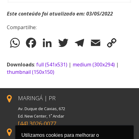
Este conteúdo foi atualizado em: 03/05/2022
Compartilhe:
WhatsApp
Facebook
LinkedIn
Twitter
Telegram
Email
Copy
Link
Downloads
:
full (541x531)
|
medium (300x294)
|
thumbnail (150x150)
MARINGÁ | PR
Av. Duque de Caxias, 672
Ed. New Center, 1˚ Andar
[44] 3026-0077
SÃO PAULO | SP
Utilizamos cookies para melhorar o