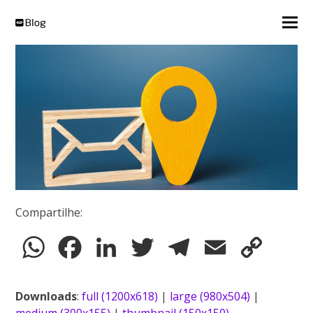
Compartilhe:
WhatsApp
Facebook
LinkedIn
Twitter
Telegram
Email
Copy
Link
Downloads
:
full (1200x618)
|
large (980x504)
|
medium (300x155)
|
thumbnail (150x150)