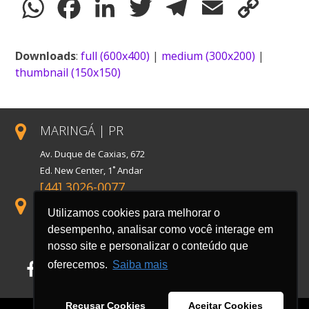
WhatsApp
Facebook
LinkedIn
Twitter
Telegram
Email
Copy
Link
Downloads
:
full (600x400)
|
medium (300x200)
|
thumbnail (150x150)
MARINGÁ | PR
Av. Duque de Caxias, 672
Ed. New Center, 1˚ Andar
[44] 3026-0077
SÃO PAULO | SP
Utilizamos cookies para melhorar o
Rua Florida, 1738, Conj. 121
desempenho, analisar como você interage em
Cidade Monções
nosso site e personalizar o conteúdo que
oferecemos.
Saiba mais
Facebook
LinkedIn
Instagram
Recusar Cookies
Aceitar Cookies