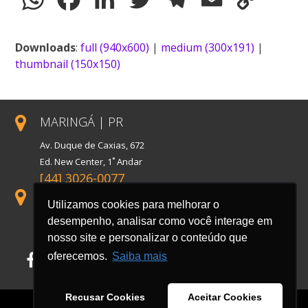
Link
Downloads
:
full (940x600)
|
medium (300x191)
|
thumbnail (150x150)
MARINGÁ | PR
Av. Duque de Caxias, 672
Ed. New Center, 1˚ Andar
[44] 3026-0077
SÃO PAULO | SP
Utilizamos cookies para melhorar o
Rua Florida, 1738, Conj. 121
desempenho, analisar como você interage em
Cidade Monções
nosso site e personalizar o conteúdo que
oferecemos.
Saiba mais
Facebook
LinkedIn
Instagram
Recusar Cookies
Aceitar Cookies