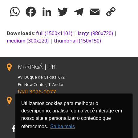
WhatsApp
Facebook
LinkedIn
Twitter
Telegram
Email
Copy
Link
Downloads
:
full (1500x1101)
|
large (980x720)
|
medium (300x220)
|
thumbnail (150x150)
MARINGÁ | PR
Av. Duque de Caxias, 672
Ed. New Center, 1˚ Andar
[44] 3026-0077
SÃO PAULO | SP
Utilizamos cookies para melhorar o
Rua Florida, 1738, Conj. 121
desempenho, analisar como você interage em
Cidade Monções
nosso site e personalizar o conteúdo que
oferecemos.
Saiba mais
Facebook
LinkedIn
Instagram