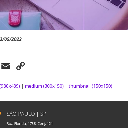
03/05/2022
elegram
Email
Copy
Link
 (980x489)
|
medium (300x150)
|
thumbnail (150x150)
SÃO PAULO | SP
Rua Florida, 1738, Conj. 121