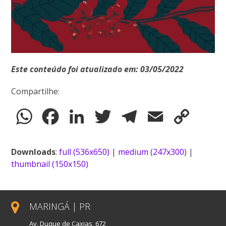
Este conteúdo foi atualizado em: 03/05/2022
Compartilhe:
WhatsApp
Facebook
LinkedIn
Twitter
Telegram
Email
Copy
Link
Downloads
:
full (536x650)
|
medium (247x300)
|
thumbnail (150x150)
MARINGÁ | PR
Av. Duque de Caxias, 672