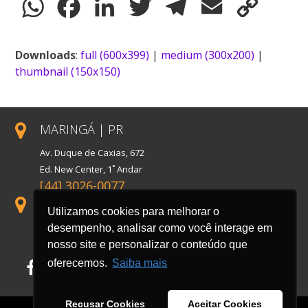
WhatsApp
Facebook
LinkedIn
Twitter
Telegram
Email
Copy
Link
Downloads
:
full (600x399)
|
medium (300x200)
|
thumbnail (150x150)
MARINGÁ | PR
Av. Duque de Caxias, 672
Ed. New Center, 1˚ Andar
[44] 3026-0077
SÃO PAULO | SP
Utilizamos cookies para melhorar o
Rua Florida, 1738, Conj. 121
desempenho, analisar como você interage em
Cidade Monções
nosso site e personalizar o conteúdo que
oferecemos.
Saiba mais
Facebook
LinkedIn
Instagram
Recusar Cookies
Aceitar Cookies