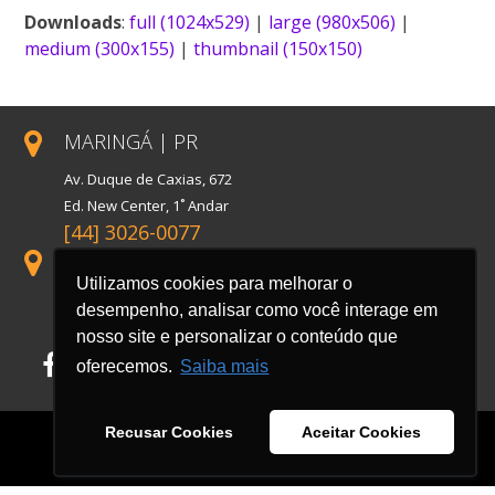
Downloads
:
full (1024x529)
|
large (980x506)
|
medium (300x155)
|
thumbnail (150x150)
MARINGÁ | PR
Av. Duque de Caxias, 672
Ed. New Center, 1˚ Andar
[44] 3026-0077
SÃO PAULO | SP
Utilizamos cookies para melhorar o
Rua Florida, 1738, Conj. 121
desempenho, analisar como você interage em
Cidade Monções
nosso site e personalizar o conteúdo que
Facebook
LinkedIn
Instagram
oferecemos.
Saiba mais
Recusar Cookies
Aceitar Cookies