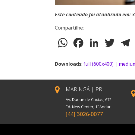
Este conteúdo foi atualizado em: 
Compartilhe:
WhatsApp
Facebook
LinkedIn
Twitter
T
Downloads
:
full (600x400)
|
medium
MARINGÁ | PR
Av. Duque de Caxias, 672
Ed. New Center, 1˚ Andar
[44] 3026-0077