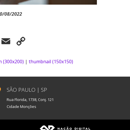
30/08/2022
elegram
Email
Copy
Link
 (300x200)
|
thumbnail (150x150)
SÃO PAULO | SP
Rua Florida, 1738, Conj. 121
Cidade Monções