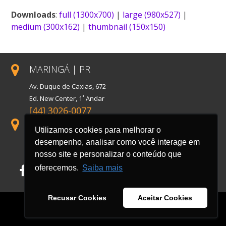
Link
Downloads
:
full (1300x700)
|
large (980x527)
|
medium (300x162)
|
thumbnail (150x150)
MARINGÁ | PR
Av. Duque de Caxias, 672
Ed. New Center, 1˚ Andar
[44] 3026-0077
SÃO PAULO | SP
Utilizamos cookies para melhorar o
Rua Florida, 1738, Conj. 121
desempenho, analisar como você interage em
Cidade Monções
nosso site e personalizar o conteúdo que
oferecemos.
Saiba mais
Facebook
LinkedIn
Instagram
Recusar Cookies
Aceitar Cookies