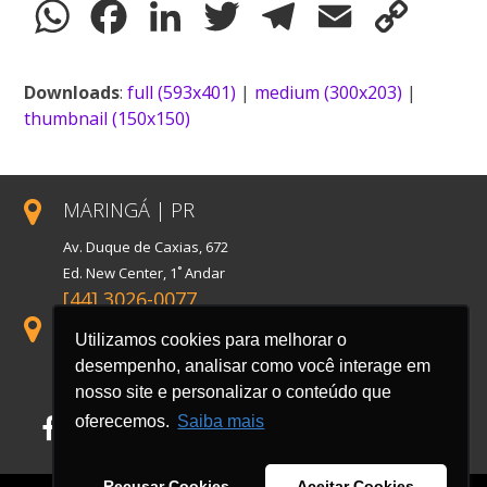
WhatsApp
Facebook
LinkedIn
Twitter
Telegram
Email
Copy
Link
Downloads
:
full (593x401)
|
medium (300x203)
|
thumbnail (150x150)
MARINGÁ | PR
Av. Duque de Caxias, 672
Ed. New Center, 1˚ Andar
[44] 3026-0077
SÃO PAULO | SP
Utilizamos cookies para melhorar o
Rua Florida, 1738, Conj. 121
desempenho, analisar como você interage em
Cidade Monções
nosso site e personalizar o conteúdo que
oferecemos.
Saiba mais
Facebook
LinkedIn
Instagram
Recusar Cookies
Aceitar Cookies