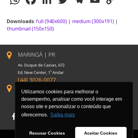
Link
Downloads
:
full (940x600)
|
medium (300x191)
|
thumbnail (150x150)
MARINGÁ | PR
Av. Duque de Caxias, 672
Ed. New Center, 1˚ Andar
[44] 3026-0077
SÃO PAULO | SP
Utilizamos cookies para melhorar o
Rua Florida, 1738, Conj. 121
desempenho, analisar como você interage em
Cidade Monções
nosso site e personalizar o conteúdo que
oferecemos.
Saiba mais
Facebook
LinkedIn
Instagram
Recusar Cookies
Aceitar Cookies