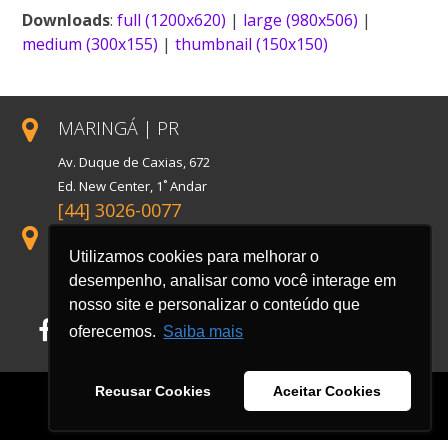
Downloads
:
full (1200x620)
|
large (980x506)
|
medium (300x155)
|
thumbnail (150x150)
MARINGÁ | PR
Av. Duque de Caxias, 672
Ed. New Center, 1˚ Andar
[44] 3026-0077
SÃO PAULO | SP
Utilizamos cookies para melhorar o
Rua Florida, 1738, Conj. 121
desempenho, analisar como você interage em
Cidade Monções
nosso site e personalizar o conteúdo que
Facebook
LinkedIn
Instagram
oferecemos.
Saiba mais
Recusar Cookies
Aceitar Cookies