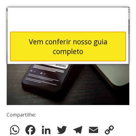
Vem conferir nosso guia
completo
Compartilhe:
WhatsApp
Facebook
LinkedIn
Twitter
Telegram
Email
Copy