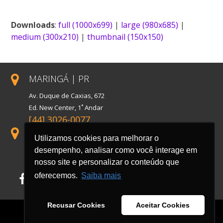
Link
Downloads
:
full (1000x699)
|
large (980x685)
|
medium (300x210)
|
thumbnail (150x150)
MARINGÁ | PR
Av. Duque de Caxias, 672
Ed. New Center, 1˚ Andar
[44] 3026-0077
SÃO PAULO | SP
Utilizamos cookies para melhorar o
Rua Florida, 1738, Conj. 121
desempenho, analisar como você interage em
Cidade Monções
nosso site e personalizar o conteúdo que
oferecemos.
Saiba mais
Facebook
LinkedIn
Instagram
Recusar Cookies
Aceitar Cookies