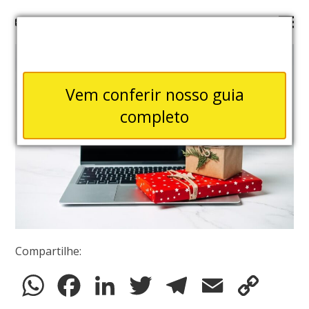
Vem conferir nosso guia
completo
Compartilhe:
WhatsApp
Facebook
LinkedIn
Twitter
Telegram
Email
Copy