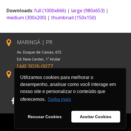
Link
Downloads
:
full (1000x666)
|
large (980x653)
|
medium (300x200)
|
thumbnail (150x150)
MARINGÁ | PR
Av. Duque de Caxias, 672
Ed. New Center, 1˚ Andar
[44] 3026-0077
SÃO PAULO | SP
Utilizamos cookies para melhorar o
Rua Florida, 1738, Conj. 121
desempenho, analisar como você interage em
Cidade Monções
nosso site e personalizar o conteúdo que
oferecemos.
Saiba mais
Facebook
LinkedIn
Instagram
Recusar Cookies
Aceitar Cookies