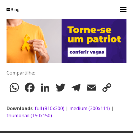
Compartilhe:
WhatsApp
Facebook
LinkedIn
Twitter
Telegram
Email
Copy
Link
Downloads
:
full (810x300)
|
medium (300x111)
|
thumbnail (150x150)