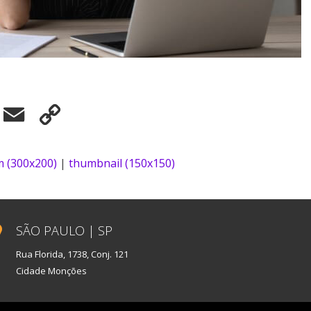
elegram
Email
Copy
Link
 (300x200)
|
thumbnail (150x150)
SÃO PAULO | SP
Rua Florida, 1738, Conj. 121
Cidade Monções