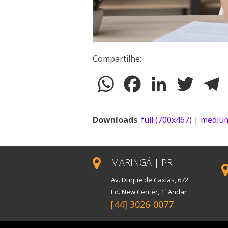
Compartilhe:
WhatsApp
Facebook
LinkedIn
Twitter
T
Downloads
:
full (700x467)
|
medium
MARINGÁ | PR
Av. Duque de Caxias, 672
Ed. New Center, 1˚ Andar
[44] 3026-0077