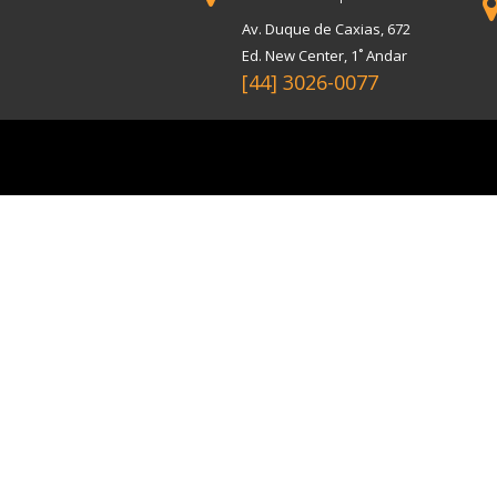
Av. Duque de Caxias, 672
Ed. New Center, 1˚ Andar
[44] 3026-0077