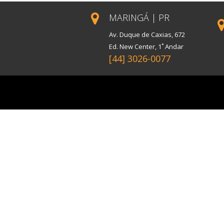
MARINGÁ | PR
Av. Duque de Caxias, 672
Ed. New Center, 1˚ Andar
[44] 3026-0077