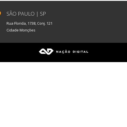
SÃO PAULO | SP
Rua Florida, 1738, Conj. 121
Cidade Monções