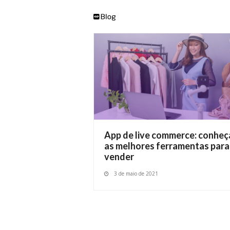
App de live commerce: conheç
as melhores ferramentas para
vender
3 de maio de 2021