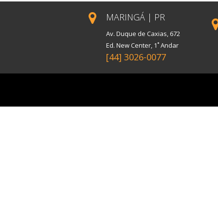
MARINGÁ | PR
Av. Duque de Caxias, 672
Ed. New Center, 1˚ Andar
[44] 3026-0077