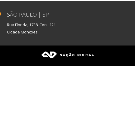
SÃO PAULO | SP
Rua Florida, 1738, Conj. 121
Cidade Monções