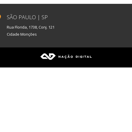
SÃO PAULO | SP
Rua Florida, 1738, Conj. 121
Cidade Monções