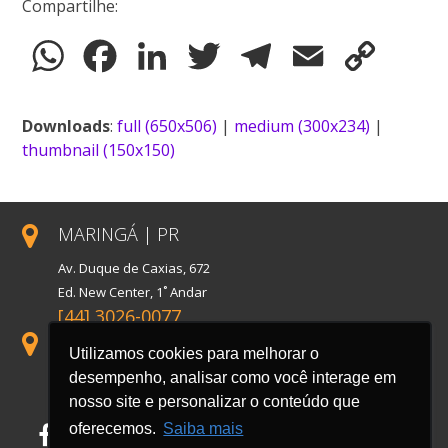
Compartilhe:
WhatsApp
Facebook
LinkedIn
Twitter
Telegram
Email
Copy
Link
Downloads
:
full (650x506)
|
medium (300x234)
|
thumbnail (150x150)
MARINGÁ | PR
Av. Duque de Caxias, 672
Ed. New Center, 1˚ Andar
[44] 3026-0077
SÃO PAULO | SP
Utilizamos cookies para melhorar o
Rua Florida, 1738, Conj. 121
desempenho, analisar como você interage em
Cidade Monções
nosso site e personalizar o conteúdo que
oferecemos.
Saiba mais
Facebook
LinkedIn
Instagram