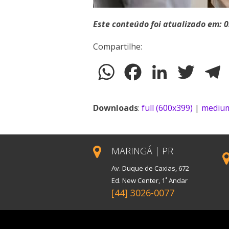
Este conteúdo foi atualizado em: 
Compartilhe:
WhatsApp
Facebook
LinkedIn
Twitter
T
Downloads
:
full (600x399)
|
medium
MARINGÁ | PR
Av. Duque de Caxias, 672
Ed. New Center, 1˚ Andar
[44] 3026-0077