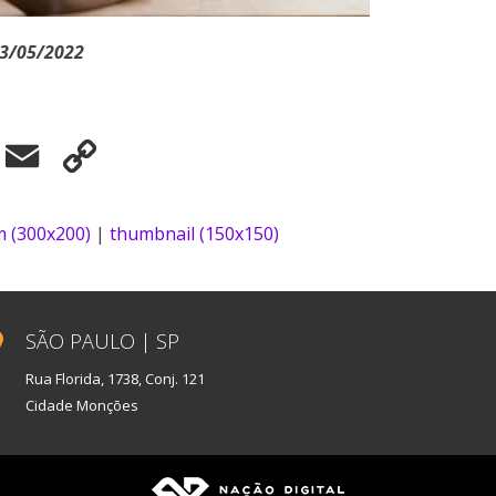
03/05/2022
elegram
Email
Copy
Link
 (300x200)
|
thumbnail (150x150)
SÃO PAULO | SP
Rua Florida, 1738, Conj. 121
Cidade Monções