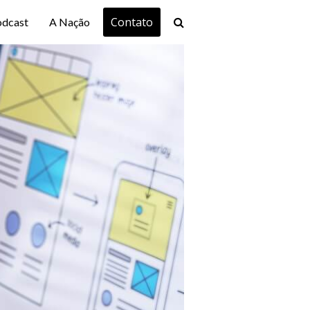
Contato
odcast
A Nação