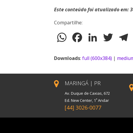
Este conteúdo foi atualizado em: 
Compartilhe:
WhatsApp
Facebook
LinkedIn
Twitter
T
Downloads
:
full (600x384)
|
medium
MARINGÁ | PR
Av. Duque de Caxias, 672
Ed. New Center, 1˚ Andar
[44] 3026-0077