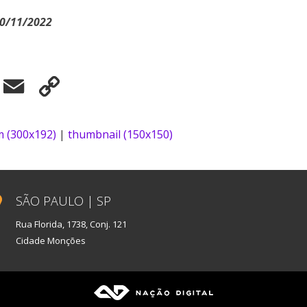
30/11/2022
elegram
Email
Copy
Link
 (300x192)
|
thumbnail (150x150)
SÃO PAULO | SP
Rua Florida, 1738, Conj. 121
Cidade Monções