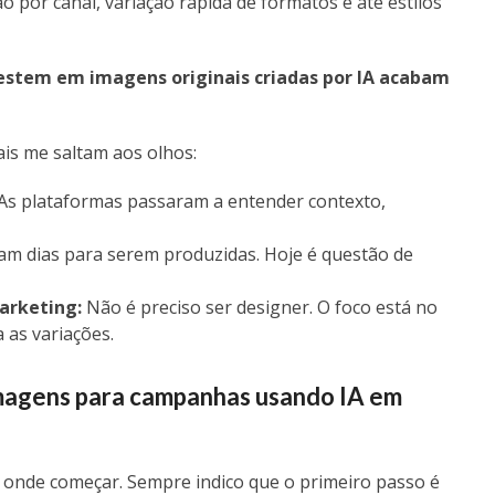
 por canal, variação rápida de formatos e até estilos
estem em imagens originais criadas por IA acabam
is me saltam aos olhos:
As plataformas passaram a entender contexto,
 dias para serem produzidas. Hoje é questão de
arketing:
Não é preciso ser designer. O foco está no
 as variações.
 imagens para campanhas usando IA em
onde começar. Sempre indico que o primeiro passo é