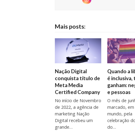
Instagram
Mais posts:
Quando a l
Nação Digital
é inclusiva,
conquista título de
ganham: ne
Meta Media
e pessoas
Certified Company
O mês de jun
No início de Novembro
marcado, em
de 2022, a agência de
mundo, pela
marketing Nação
celebração d
Digital recebeu um
do…
grande…