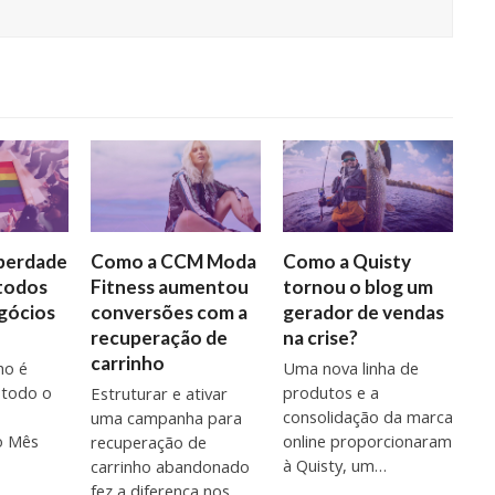
iberdade
Como a CCM Moda
Como a Quisty
 todos
Fitness aumentou
tornou o blog um
gócios
conversões com a
gerador de vendas
recuperação de
na crise?
carrinho
ho é
Uma nova linha de
 todo o
produtos e a
Estruturar e ativar
consolidação da marca
uma campanha para
o Mês
online proporcionaram
recuperação de
à Quisty, um…
carrinho abandonado
fez a diferença nos