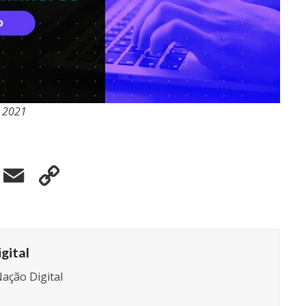
e 2021
elegram
Email
Copy
Link
gital
ação Digital