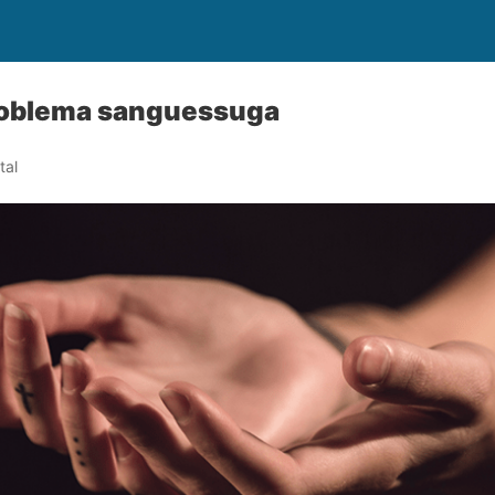
roblema sanguessuga
tal