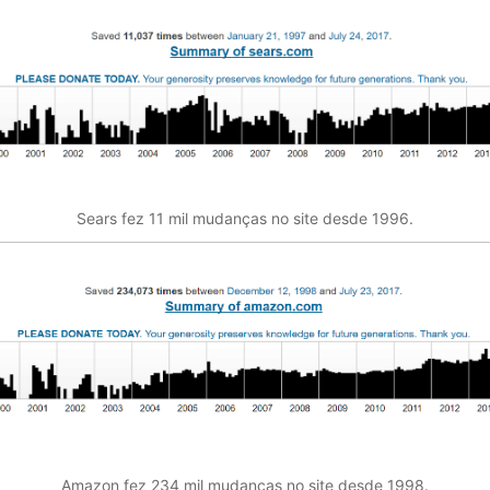
Sears fez 11 mil mudanças no site desde 1996.
Amazon fez 234 mil mudanças no site desde 1998.