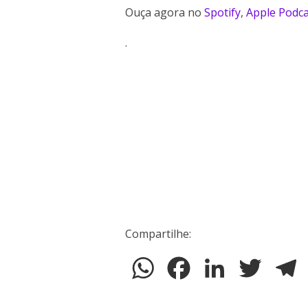
Ouça agora no
Spotify
,
Apple Podca
.
Compartilhe:
WhatsApp
Facebook
LinkedIn
Twitter
T