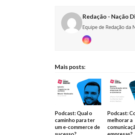
Redação - Nação Di
Equipe de Redação da N
Instagram
Mais posts:
Podcast: Qual o
Podcast: 
caminho para ter
melhorar a
um e-commerce de
comunicaçã
sucesso?
empresas?