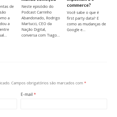
commerce?
entas de
Neste episódio do
 são
Podcast Carrinho
Você sabe o que é
Como a
Abandonado, Rodrigo
first party data? E
dou a
Martucci, CEO da
como as mudanças de
entre
Nação Digital,
Google e…
ual…
conversa com Tiago…
icado.
Campos obrigatórios são marcados com
*
E-mail
*