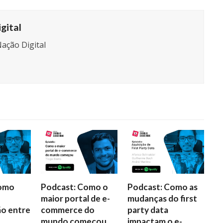
gital
ação Digital
Como
Podcast: Como o
Podcast: Como as
maior portal de e-
mudanças do first
o entre
commerce do
party data
mundo começou
impactam o e-