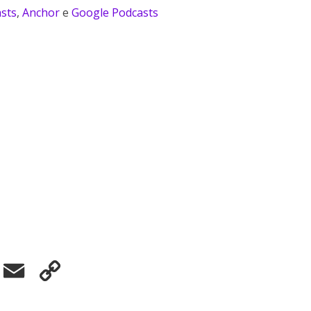
sts
,
Anchor
e
Google Podcasts
elegram
Email
Copy
Link