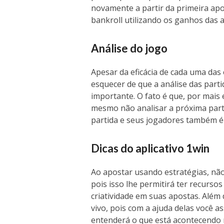
novamente a partir da primeira apo
bankroll utilizando os ganhos das 
Análise do jogo
Apesar da eficácia de cada uma das
esquecer de que a análise das par
importante. O fato é que, por mais e
mesmo não analisar a próxima part
partida e seus jogadores também 
Dicas do aplicativo 1win
Ao apostar usando estratégias, nã
pois isso lhe permitirá ter recursos
criatividade em suas apostas. Além 
vivo, pois com a ajuda delas você a
entenderá o que está acontecendo n