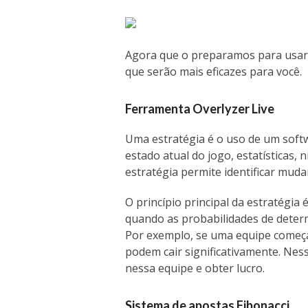
Agora que o preparamos para usar 
que serão mais eficazes para você.
Ferramenta Overlyzer Live
Uma estratégia é o uso de um softw
estado atual do jogo, estatísticas, 
estratégia permite identificar mud
O princípio principal da estratégia
quando as probabilidades de dete
Por exemplo, se uma equipe começar
podem cair significativamente. Nes
nessa equipe e obter lucro.
Sistema de apostas Fibonacci