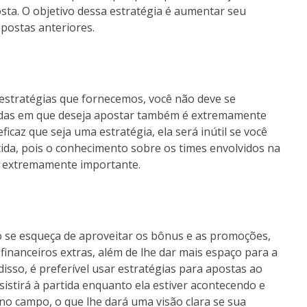
sta. O objetivo dessa estratégia é aumentar seu
apostas anteriores.
 estratégias que fornecemos, você não deve se
tidas em que deseja apostar também é extremamente
ficaz que seja uma estratégia, ela será inútil se você
ida, pois o conhecimento sobre os times envolvidos na
é extremamente importante.
o se esqueça de aproveitar os bônus e as promoções,
 financeiros extras, além de lhe dar mais espaço para a
disso, é preferível usar estratégias para apostas ao
ssistirá à partida enquanto ela estiver acontecendo e
o campo, o que lhe dará uma visão clara se sua