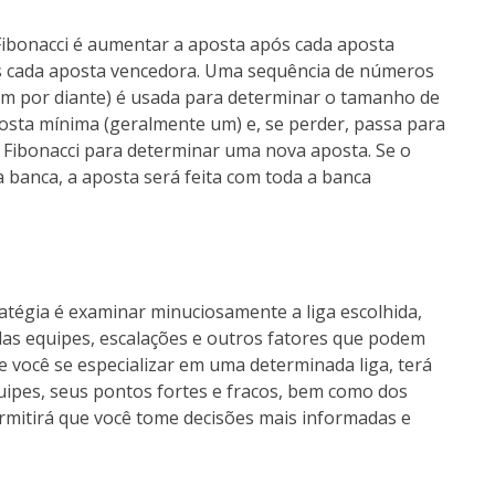
Fibonacci é aumentar a aposta após cada aposta
s cada aposta vencedora. Uma sequência de números
 assim por diante) é usada para determinar o tamanho de
osta mínima (geralmente um) e, se perder, passa para
Fibonacci para determinar uma nova aposta. Se o
banca, a aposta será feita com toda a banca
tratégia é examinar minuciosamente a liga escolhida,
 das equipes, escalações e outros fatores que podem
Se você se especializar em uma determinada liga, terá
pes, seus pontos fortes e fracos, bem como dos
ermitirá que você tome decisões mais informadas e