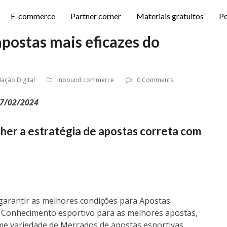
E-commerce
Partner corner
Materiais gratuitos
P
apostas mais eficazes do
ação Digital
inbound commerce
0 Comments
27/02/2024
her a estratégia de apostas correta com
arantir as melhores condições para Apostas
eu Conhecimento esportivo para as melhores apostas,
me variedade de Mercados de apostas esportivas,