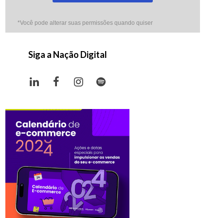
*Você pode alterar suas permissões quando quiser
Siga a Nação Digital
LinkedIn
Facebook
Instagram
Spotify