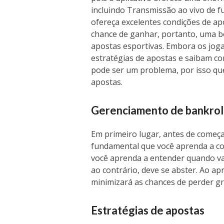
incluindo Transmissão ao vivo de f
ofereça excelentes condições de a
chance de ganhar, portanto, uma b
apostas esportivas. Embora os jog
estratégias de apostas e saibam com
pode ser um problema, por isso qu
apostas.
Gerenciamento de bankrol
Em primeiro lugar, antes de começa
fundamental que você aprenda a co
você aprenda a entender quando va
ao contrário, deve se abster. Ao ap
minimizará as chances de perder gr
Estratégias de apostas