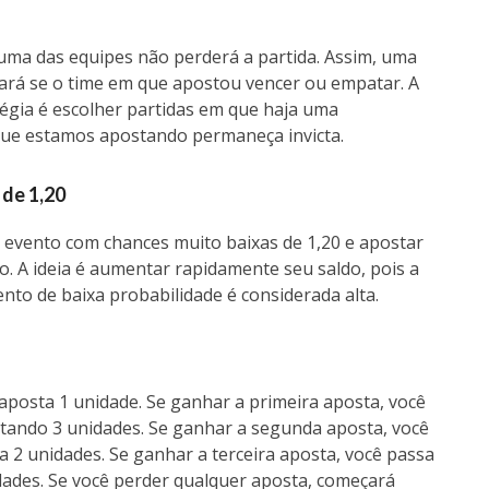
uma das equipes não perderá a partida. Assim, uma
hará se o time em que apostou vencer ou empatar. A
atégia é escolher partidas em que haja uma
que estamos apostando permaneça invicta.
 de 1,20
 evento com chances muito baixas de 1,20 e apostar
o. A ideia é aumentar rapidamente seu saldo, pois a
to de baixa probabilidade é considerada alta.
 aposta 1 unidade. Se ganhar a primeira aposta, você
tando 3 unidades. Se ganhar a segunda aposta, você
a 2 unidades. Se ganhar a terceira aposta, você passa
dades. Se você perder qualquer aposta, começará