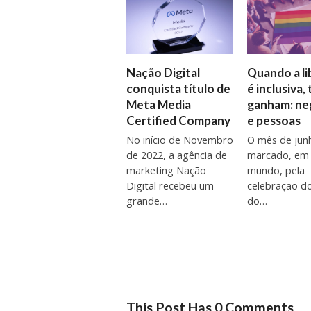
Quando a l
Nação Digital
é inclusiva,
conquista título de
ganham: ne
Meta Media
e pessoas
Certified Company
O mês de jun
No início de Novembro
marcado, em
de 2022, a agência de
mundo, pela
marketing Nação
celebração d
Digital recebeu um
do…
grande…
This Post Has 0 Comments