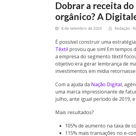
Dobrar a receita d
orgânico? A Digital
8 de setembro de 2020
Redação - N
É possível construir uma estratégi
Têxtil
provou que sim! Em tempos de
a empresa do segmento têxtil focou
objetivo era gerar lembrança de 
investimentos em mídia retornasse
Com a ajuda da
Nação Digital
, agên
uma marca impressionante de fatura
julho, ante igual período de 2019,
Mais resultados?
105% de aumento na taxa de c
115% mais transações no e-com