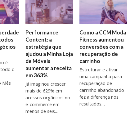
iberdade
Como a CCM Moda
Performance
 todos
Fitness aumentou
Content: a
gócios
conversões com a
estratégia que
recuperação de
ajudou a Minha Loja
carrinho
de Móveis
ho é
aumentar a receita
 todo o
Estruturar e ativar
em 363%
uma campanha para
o Mês
recuperação de
Já imaginou crescer
carrinho abandonado
mais de 629% em
fez a diferença nos
acessos orgânicos no
resultados…
e-commerce em
menos de seis…