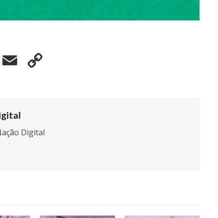
elegram
Email
Copy
Link
gital
ação Digital