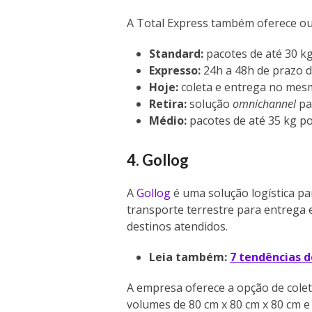
A Total Express também oferece ou
Standard:
pacotes de até 30 k
Expresso:
24h a 48h de prazo 
Hoje:
coleta e entrega no mes
Retira:
solução
omnichannel
pa
Médio:
pacotes de até 35 kg po
4. Gollog
A
Gollog
é uma solução logística p
transporte terrestre para entrega em
destinos atendidos.
Leia também:
7 tendências d
A empresa oferece a opção de colet
volumes de 80 cm x 80 cm x 80 cm e