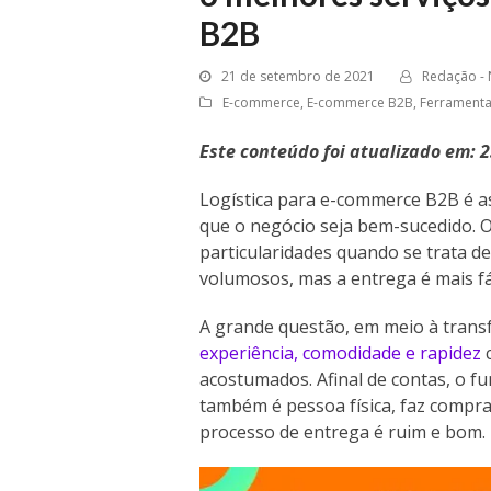
B2B
21 de setembro de 2021
Redação - 
E-commerce
,
E-commerce B2B
,
Ferramenta
Este conteúdo foi atualizado em: 
Logística para e-commerce B2B é a
que o negócio seja bem-sucedido.
particularidades quando se trata d
volumosos, mas a entrega é mais fá
A grande questão, em meio à trans
experiência, comodidade e rapidez
c
acostumados. Afinal de contas, o 
também é pessoa física, faz compra
processo de entrega é ruim e bom.