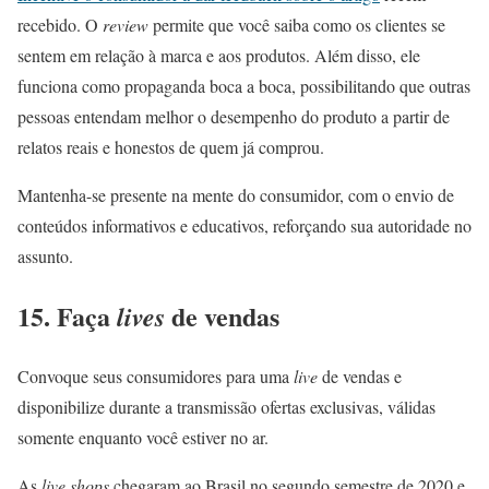
recebido. O
review
permite que você saiba como os clientes se
sentem em relação à marca e aos produtos. Além disso, ele
funciona como propaganda boca a boca, possibilitando que outras
pessoas entendam melhor o desempenho do produto a partir de
relatos reais e honestos de quem já comprou.
Mantenha-se presente na mente do consumidor, com o envio de
conteúdos informativos e educativos, reforçando sua autoridade no
assunto.
15. Faça
de vendas
lives
Convoque seus consumidores para uma
live
de vendas e
disponibilize durante a transmissão ofertas exclusivas, válidas
somente enquanto você estiver no ar.
As
live shops
chegaram ao Brasil no segundo semestre de 2020 e